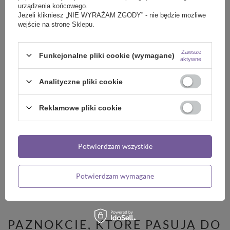
urządzenia końcowego.
Jeżeli klikniesz „NIE WYRAŻAM ZGODY” - nie będzie możliwe
wejście na stronę Sklepu.
W JAKI SPOSÓB WZMOCNIĆ
PAZNOKCIE?
Zawsze
Funkcjonalne pliki cookie (wymagane)
aktywne
#mama6800 ACID FREE
Analityczne pliki cookie
29,97 zł
/
szt.
Reklamowe pliki cookie
Potwierdzam wszystkie
#mama6805 CUTICLE REMOVER preparat
Potwierdzam wymagane
zmiękczający skórki 10 ml
29,97 zł
/
szt.
PAZNOKCIE, KTÓRE PASUJĄ DO