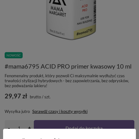
NOWOŚĆ
#mama6795 ACID PRO primer kwasowy 10 ml
Fenomenalny produkt, który pozwoli Ci maksymalnie wydłużyć czas
trwałości stylizacji hybrydowych - bez zapowietrzania, bez odprysków,
bez podważania lakieru!
29,97 zł
brutto
/
szt.
Wysyłka
jutro
Sprawdź czasy i koszty wysyłki
-
Dodaj do koszyka
+