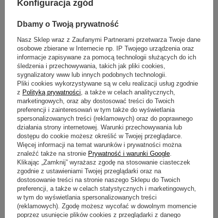
Konfiguracja zgód
Dbamy o Twoją prywatność
Nasz Sklep wraz z Zaufanymi Partnerami przetwarza Twoje dane
14
dni na łatwy zwrot
osobowe zbierane w Internecie np. IP Twojego urządzenia oraz
Sprawdź, w którym sklepie obejrzysz i kupisz od ręki
informacje zapisywane za pomocą technologii służących do ich
Bezpieczne zakupy
śledzenia i przechowywania, takich jak pliki cookies,
sygnalizatory www lub innych podobnych technologii.
Pliki cookies wykorzystywane są w celu realizacji usług zgodnie
z
Polityką prywatności
, a także w celach analitycznych,
OPIS
marketingowych, oraz aby dostosować treści do Twoich
preferencji i zainteresowań w tym także do wyświetlania
spersonalizowanych treści (reklamowych) oraz do poprawnego
SZCZEGÓŁOWE DANE
działania strony internetowej. Warunki przechowywania lub
dostępu do cookie możesz określić w Twojej przeglądarce.
Więcej informacji na temat warunków i prywatności można
OPINIE
(0)
znaleźć także na stronie
Prywatność i warunki Google
.
Klikając „Zamknij” wyrażasz zgodę na stosowanie ciasteczek
zgodnie z ustawieniami Twojej przeglądarki oraz na
dostosowanie treści na stronie naszego Sklepu do Twoich
Potrzebujesz pomocy? Masz pytania?
preferencji, a także w celach statystycznych i marketingowych,
w tym do wyświetlania spersonalizowanych treści
Zadaj pytanie a my odpowiemy niezwłocznie,
Zadaj pytanie
najciekawsze pytania i odpowiedzi publikując
(reklamowych). Zgodę możesz wycofać w dowolnym momencie
dla innych.
poprzez usunięcie plików cookies z przeglądarki z danego