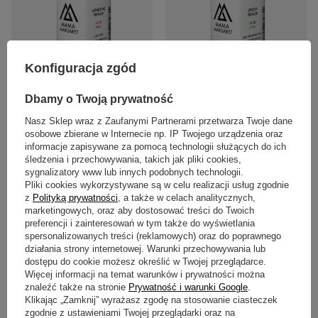
NOWOŚĆ
NOWOŚĆ
Konfiguracja zgód
#mama6795 ACID PRO primer
#mama6800 ACID FREE primer
kwasowy 10 ml
bezkwasowy 10 ml
Dbamy o Twoją prywatność
29,97 zł
29,97 zł
/
szt.
/
szt.
Nasz Sklep wraz z Zaufanymi Partnerami przetwarza Twoje dane
osobowe zbierane w Internecie np. IP Twojego urządzenia oraz
informacje zapisywane za pomocą technologii służących do ich
śledzenia i przechowywania, takich jak pliki cookies,
sygnalizatory www lub innych podobnych technologii.
Pliki cookies wykorzystywane są w celu realizacji usług zgodnie
z
Polityką prywatności
, a także w celach analitycznych,
marketingowych, oraz aby dostosować treści do Twoich
preferencji i zainteresowań w tym także do wyświetlania
spersonalizowanych treści (reklamowych) oraz do poprawnego
działania strony internetowej. Warunki przechowywania lub
dostępu do cookie możesz określić w Twojej przeglądarce.
NOWOŚĆ
Więcej informacji na temat warunków i prywatności można
#mama6805 CUTICLE REMOVER
znaleźć także na stronie
Prywatność i warunki Google
.
preparat zmiękczający skórki 10 ml
Klikając „Zamknij” wyrażasz zgodę na stosowanie ciasteczek
zgodnie z ustawieniami Twojej przeglądarki oraz na
29,97 zł
/
szt.