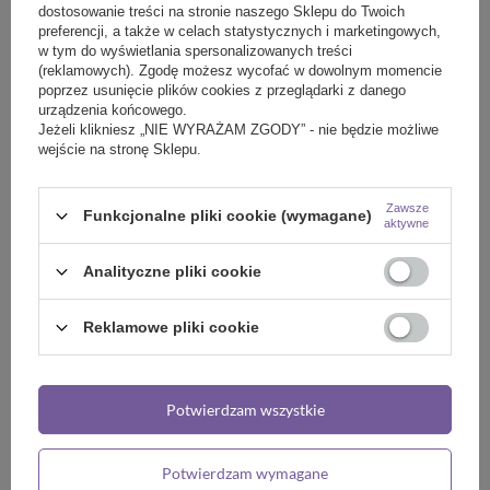
dostosowanie treści na stronie naszego Sklepu do Twoich
preferencji, a także w celach statystycznych i marketingowych,
w tym do wyświetlania spersonalizowanych treści
NASZE BESTSELLERY
(reklamowych). Zgodę możesz wycofać w dowolnym momencie
poprzez usunięcie plików cookies z przeglądarki z danego
urządzenia końcowego.
#mama4701_OUTLET lak
Jeżeli klikniesz „NIE WYRAŻAM ZGODY” - nie będzie możliwe
grape
wejście na stronę Sklepu.
9,99 zł
/
szt.
Zawsze
Funkcjonalne pliki cookie (wymagane)
aktywne
Analityczne pliki cookie
Reklamowe pliki cookie
#mama4877_OUTLET lakier hybrydowy 10 ml earl grey
9,99 zł
/
szt.
Potwierdzam wszystkie
Potwierdzam wymagane