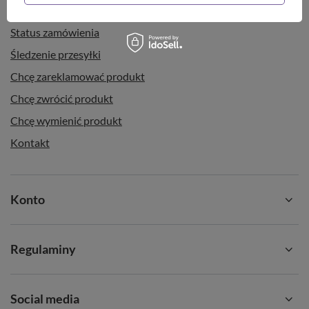
Zamówienia
Status zamówienia
Śledzenie przesyłki
Chcę zareklamować produkt
Chcę zwrócić produkt
Chcę wymienić produkt
Kontakt
Konto
Regulaminy
Social media