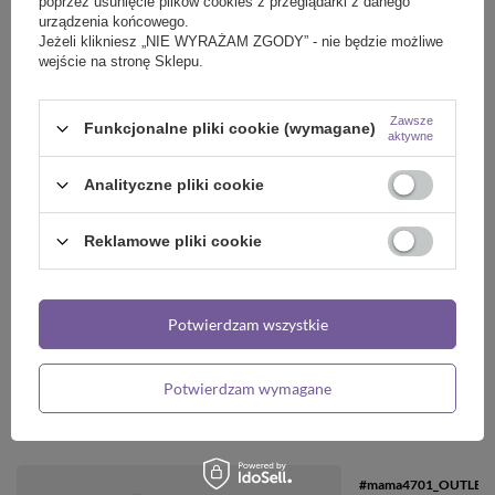
poprzez usunięcie plików cookies z przeglądarki z danego
urządzenia końcowego.
Jeżeli klikniesz „NIE WYRAŻAM ZGODY” - nie będzie możliwe
wejście na stronę Sklepu.
Zawsze
Funkcjonalne pliki cookie (wymagane)
aktywne
Analityczne pliki cookie
OKAZJA
NOWOŚĆ
Reklamowe pliki cookie
#mama4701 lakier hybrydowy 10 ml
Kolekcja Jesień: Autumn Vibes 2025
great grape
119,88 zł
/
szt.
29,97 zł
/
szt.
Najniższa cena produktu w okresie
Potwierdzam wszystkie
30 dni przed wprowadzeniem
obniżki:
119,88 zł
0%
Cena regularna:
149,85 zł
-20%
Potwierdzam wymagane
NASZE BESTSELLERY
#mama4701_OUTLET lak