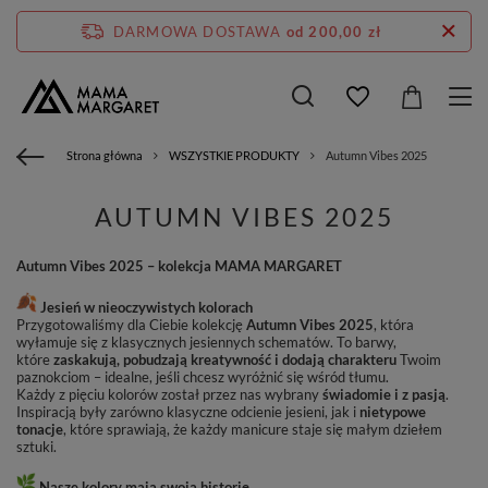
DARMOWA DOSTAWA
od 200,00 zł
Strona główna
WSZYSTKIE PRODUKTY
Autumn Vibes 2025
AUTUMN VIBES 2025
Autumn Vibes 2025 – kolekcja MAMA MARGARET
Jesień w nieoczywistych kolorach
Przygotowaliśmy dla Ciebie kolekcję
Autumn Vibes 2025
, która
wyłamuje się z klasycznych jesiennych schematów. To barwy,
które
zaskakują, pobudzają kreatywność i dodają charakteru
Twoim
paznokciom – idealne, jeśli chcesz wyróżnić się wśród tłumu.
Każdy z pięciu kolorów został przez nas wybrany
świadomie i z pasją
.
Inspiracją były zarówno klasyczne odcienie jesieni, jak i
nietypowe
tonacje
, które sprawiają, że każdy manicure staje się małym dziełem
sztuki.
Nasze kolory mają swoją historię