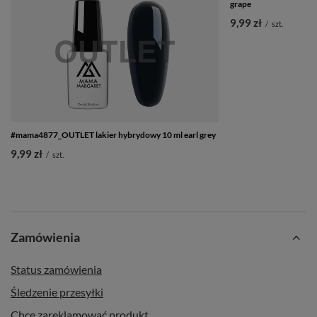
grape
9,99 zł
/
szt.
#mama4877_OUTLET lakier hybrydowy 10 ml earl grey
9,99 zł
/
szt.
Zamówienia
Status zamówienia
Śledzenie przesyłki
Chcę zareklamować produkt