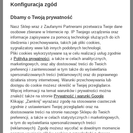
Konfiguracja zgód
POLECANY
Dbamy o Twoją prywatność
#mama2625 lakier hybrydowy 10 ml
#mama3071 lakier hybrydowy 10 ml
Nasz Sklep wraz z Zaufanymi Partnerami przetwarza Twoje dane
RASPBERRY SMOOTHIE
ALMOND CORAL
osobowe zbierane w Internecie np. IP Twojego urządzenia oraz
informacje zapisywane za pomocą technologii służących do ich
29,97 zł
29,97 zł
/
szt.
/
szt.
śledzenia i przechowywania, takich jak pliki cookies,
sygnalizatory www lub innych podobnych technologii.
Pliki cookies wykorzystywane są w celu realizacji usług zgodnie
z
Polityką prywatności
, a także w celach analitycznych,
marketingowych, oraz aby dostosować treści do Twoich
preferencji i zainteresowań w tym także do wyświetlania
spersonalizowanych treści (reklamowych) oraz do poprawnego
działania strony internetowej. Warunki przechowywania lub
dostępu do cookie możesz określić w Twojej przeglądarce.
Więcej informacji na temat warunków i prywatności można
znaleźć także na stronie
Prywatność i warunki Google
.
Klikając „Zamknij” wyrażasz zgodę na stosowanie ciasteczek
zgodnie z ustawieniami Twojej przeglądarki oraz na
dostosowanie treści na stronie naszego Sklepu do Twoich
#mama3431 lakier hybrydowy 10 ml
#mama4640 lakier hybrydowy 10 ml
PEACH BLISS
PLUM
preferencji, a także w celach statystycznych i marketingowych,
w tym do wyświetlania spersonalizowanych treści
29,97 zł
29,97 zł
/
szt.
/
szt.
(reklamowych). Zgodę możesz wycofać w dowolnym momencie