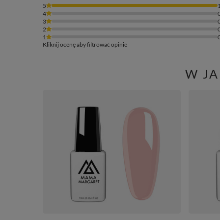
5
4
3
2
1
Kliknij ocenę aby filtrować opinie
W J