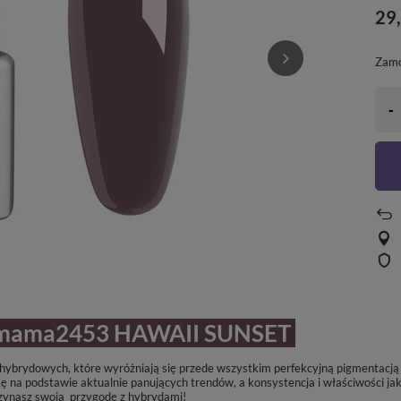
29,
Zam
-
 #mama2453 HAWAII SUNSET
w hybrydowych, które wyróżniają się przede wszystkim perfekcyjną pigmentacj
na podstawie aktualnie panujących trendów, a konsystencja i właściwości jak
zynasz swoją przygodę z hybrydami!