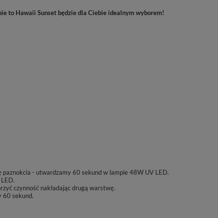
nie to Hawaii Sunset będzie dla Ciebie idealnym wyborem!
ę paznokcia
- utwardzamy 60 sekund w lampie 48W UV LED.
 LED.
rzyć czynność nakładając drugą warstwę.
 60 sekund.