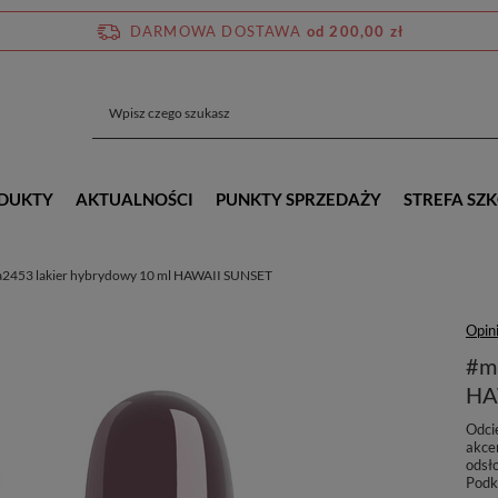
DARMOWA DOSTAWA
od 200,00 zł
ODUKTY
AKTUALNOŚCI
PUNKTY SPRZEDAŻY
STREFA SZ
453 lakier hybrydowy 10 ml HAWAII SUNSET
Opini
#m
HA
Odci
akce
odsł
Podkr