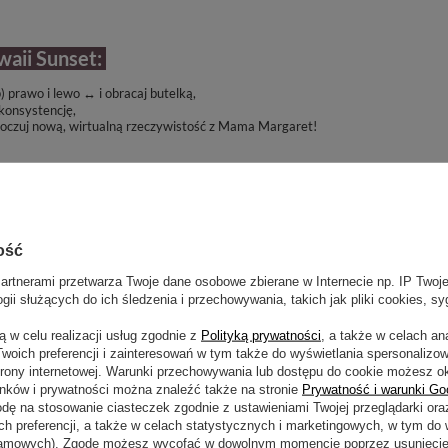
aii Sunset:
) prawo i lewo
↔
i obracaj butelką,
konsystencję,
i poczuj nową, wirtualną rzeczywistość z Mama Margaret!
360°
⟲
przeciągnij, by obrócić
lakieru #mama2453 Hawaii Sunset, zanim go kupisz:
) prawo i lewo
↔
i obracaj butelką,
ość
szczegóły,
i poczuj nową, wirtualną rzeczywistość z Mama Margaret!
360°
⟲
przeciągnij, by obrócić
rtnerami przetwarza Twoje dane osobowe zbierane w Internecie np. IP Twoje
i służących do ich śledzenia i przechowywania, takich jak pliki cookies, sy
garet Nails!
 w celu realizacji usług zgodnie z
Polityką prywatności
, a także w celach an
Twoich preferencji i zainteresowań w tym także do wyświetlania spersonalizo
trony internetowej. Warunki przechowywania lub dostępu do cookie możesz okr
INE! Wychodzimy na przeciw oczekiwaniom naszych wspaniałych K
unków i prywatności można znaleźć także na stronie
Prywatność i warunki Go
hybrydowych z oferty! Już nie musisz tracić czasu i energii na s
odę na stosowanie ciasteczek zgodnie z ustawieniami Twojej przeglądarki ora
ch preferencji, a także w celach statystycznych i marketingowych, w tym do 
) prawo i lewo
↔
i wybierz zakres kolorów jaki Cię interesuje,
klamowych). Zgodę możesz wycofać w dowolnym momencie poprzez usunięcie p