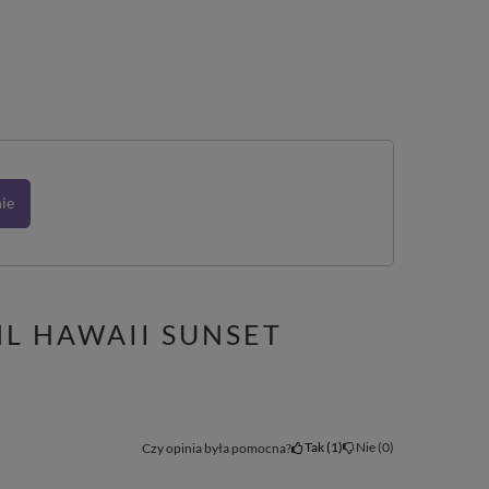
nie
L HAWAII SUNSET
Tak
1
Nie
0
Czy opinia była pomocna?