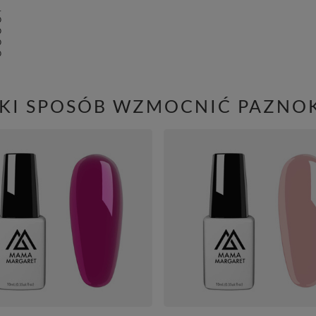
1
0
0
0
0
AKI SPOSÓB WZMOCNIĆ PAZNOK