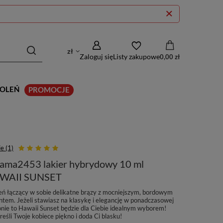
zł
Zaloguj się
Listy zakupowe
0,00 zł
KOLEŃ
PROMOCJE
e (1)
ama2453 lakier hybrydowy 10 ml
WAII SUNSET
eń łączący w sobie delikatne brązy z mocniejszym, bordowym
ntem. Jeżeli stawiasz na klasykę i elegancję w ponadczasowej
onie to Hawaii Sunset będzie dla Ciebie idealnym wyborem!
eśli Twoje kobiece piękno i doda Ci blasku!