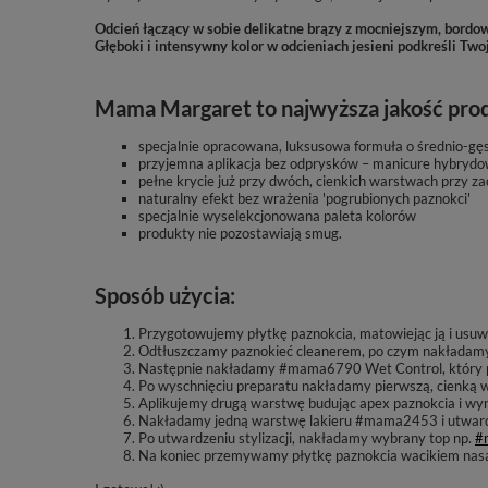
Odcień łączący w sobie delikatne brązy z mocniejszym, bordo
Głęboki i intensywny kolor w odcieniach jesieni podkreśli Two
Mama Margaret to najwyższa jakość produ
specjalnie opracowana, luksusowa formuła o średnio-gęs
przyjemna aplikacja bez odprysków – manicure hybrydo
pełne krycie już przy dwóch, cienkich warstwach przy 
naturalny efekt bez wrażenia 'pogrubionych paznokci'
specjalnie wyselekcjonowana paleta kolorów
produkty nie pozostawiają smug.
Sposób użycia:
Przygotowujemy płytkę paznokcia, matowiejąc ją i usuwa
Odtłuszczamy paznokieć cleanerem, po czym nakład
Następnie nakładamy #mama6790 Wet Control, który prz
Po wyschnięciu preparatu nakładamy pierwszą, cienką 
Aplikujemy drugą warstwę budując apex paznokcia i wy
Nakładamy jedną warstwę lakieru #mama2453
i utwa
Po utwardzeniu stylizacji
, nakładamy wybrany top np.
#
Na koniec przemywamy płytkę paznokcia wacikiem nas