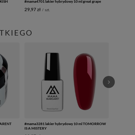
NKISH
#mama4701 lakier hybrydowy 10 ml great grape
29,97 zł
/
szt.
STKIEGO
#mama2231_O
Pelicans
9,99 zł
/
szt
SPARENT
#mama3281 lakier hybrydowy 10 ml TOMORROW
IS A MISTERY