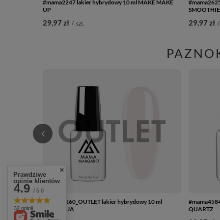
#mama2247 lakier hybrydowy 10 ml MAKE MAKE
#mama2625 
UP
SMOOTHIE
29,97 zł
29,97 zł
/
szt.
/
PAZNOK
Prawdziwe
opinie klientów
4.9
/ 5.0
#mama2260_OUTLET lakier hybrydowy 10 ml
#mama4584 
32 opinii
SARANUJA
QUARTZ