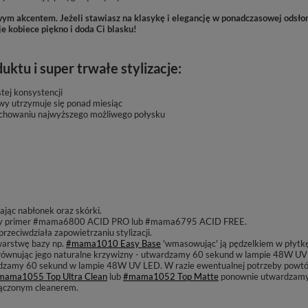
wym akcentem. Jeżeli stawiasz na klasykę i elegancję w ponadczasowej odsło
je kobiece piękno i doda Ci blasku!
ktu i super trwałe stylizacje:
tej konsystencji
wy utrzymuje się ponad miesiąc
zachowaniu najwyższego możliwego połysku
jąc nabłonek oraz skórki.
amy primer #mama6800 ACID PRO lub #mama6795 ACID FREE.
eciwdziała zapowietrzaniu stylizacji.
warstwę bazy np.
#mama1010 Easy Base
'wmasowując' ją pędzelkiem w płytk
równując jego naturalne krzywizny
- utwardzamy 60 sekund w lampie 48W UV
rdzamy 60 sekund w lampie 48W UV LED. W razie ewentualnej potrzeby powtó
mama1055 Top Ultra Clean
lub
#mama1052 Top Matte
ponownie utwardzamy
ączonym cleanerem.