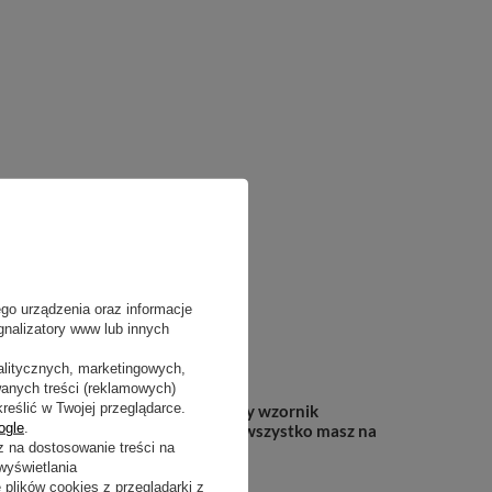
go urządzenia oraz informacje
gnalizatory www lub innych
alitycznych, marketingowych,
wanych treści (reklamowych)
eślić w Twojej przeglądarce.
lientek i udostępniamy wirtualny wzornik
ogle
.
zukanie odpowiednich produktów - wszystko masz na
z na dostosowanie treści na
wyświetlania
lików cookies z przeglądarki z