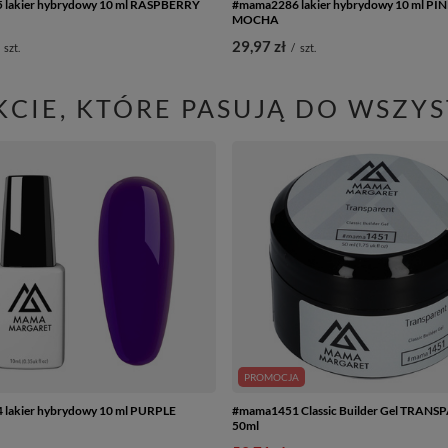
lakier hybrydowy 10 ml RASPBERRY
#mama2286 lakier hybrydowy 10 ml PI
MOCHA
29,97 zł
szt.
/
szt.
CIE, KTÓRE PASUJĄ DO WSZY
PROMOCJA
lakier hybrydowy 10 ml PURPLE
#mama1451 Classic Builder Gel TRAN
50ml