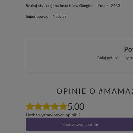
Szukaj stylizacji na Insta lub w Google:
#mama2453
Super power
Nudziak
Po
Zadaj pytanie a my o
OPINIE O #MAMA
5.00
Liczba wystawionych opinii: 1
Napisz swoją opinię