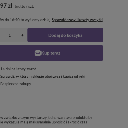
97 zł
brutto
/
szt.
ów do
16:40 to wyślemy dzisiaj
Sprawdź czasy i koszty wysyłki
Dodaj do koszyka
+
14
dni na łatwy zwrot
Sprawdź, w którym sklepie obejrzysz i kupisz od ręki
Bezpieczne zakupy
ą w związku z czym wystarczy jedna warstwa produktu by
ie wykazują mają maksymalnie uprościć i skrócić czas